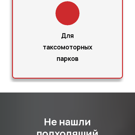
Для
таксомоторных
парков
Не нашли
подходящий